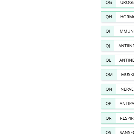
QG
UROGE
QH
HORMO
QI
IMMUN
QJ
ANTIIN
QL
ANTIN
QM
MUSKL
QN
NERVE
QP
ANTIPA
QR
RESPI
QS
SANSE