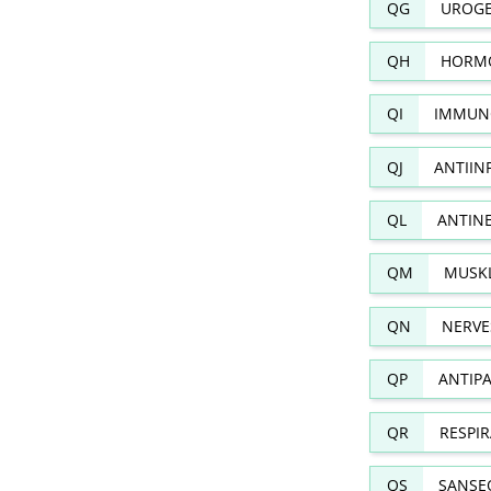
QG
UROGE
QH
HORMO
QI
IMMUN
QJ
ANTIIN
QL
ANTIN
QM
MUSKL
QN
NERVE
QP
ANTIPA
QR
RESPI
QS
SANSE