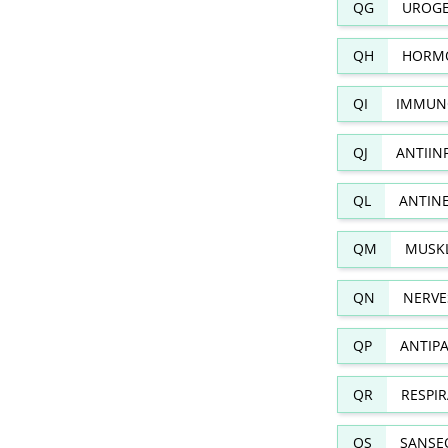
QG
UROGE
QH
HORMO
QI
IMMUN
QJ
ANTIIN
QL
ANTIN
QM
MUSKL
QN
NERVE
QP
ANTIPA
QR
RESPI
QS
SANSE