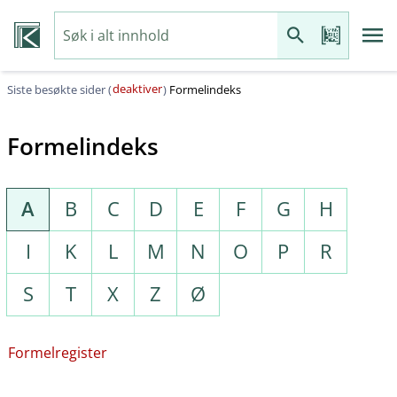
deaktiver
Siste besøkte sider (
)
Formelindeks
Formelindeks
A
B
C
D
E
F
G
H
I
K
L
M
N
O
P
R
S
T
X
Z
Ø
Formelregister