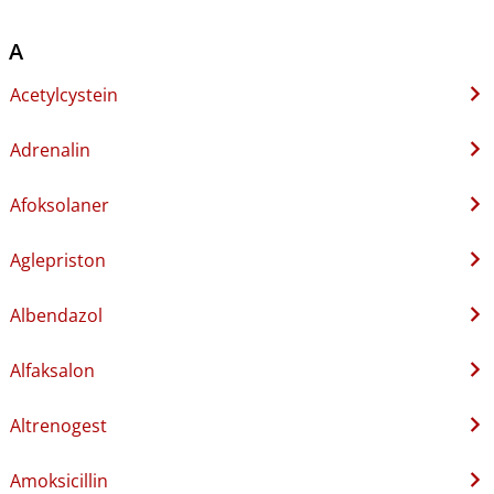
A
Acetylcystein
Adrenalin
Afoksolaner
Aglepriston
Albendazol
Alfaksalon
Altrenogest
Amoksicillin