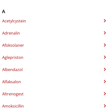
A
Acetylcystein
Adrenalin
Afoksolaner
Aglepriston
Albendazol
Alfaksalon
Altrenogest
Amoksicillin