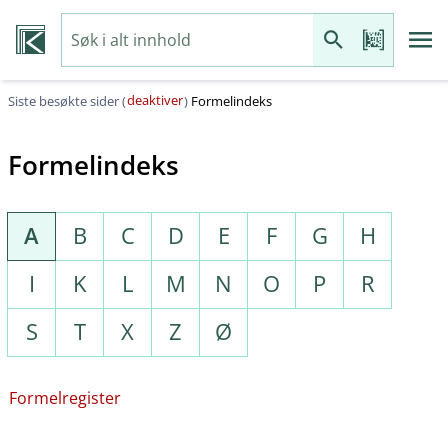
deaktiver
Siste besøkte sider (
)
Formelindeks
Formelindeks
A
B
C
D
E
F
G
H
I
K
L
M
N
O
P
R
S
T
X
Z
Ø
Formelregister