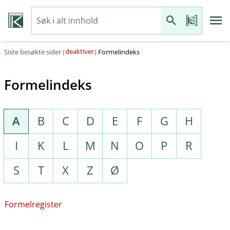
deaktiver
Siste besøkte sider (
)
Formelindeks
Formelindeks
A
B
C
D
E
F
G
H
I
K
L
M
N
O
P
R
S
T
X
Z
Ø
Formelregister