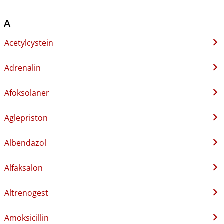
A
Acetylcystein
Adrenalin
Afoksolaner
Aglepriston
Albendazol
Alfaksalon
Altrenogest
Amoksicillin