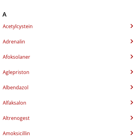
A
Acetylcystein
Adrenalin
Afoksolaner
Aglepriston
Albendazol
Alfaksalon
Altrenogest
Amoksicillin