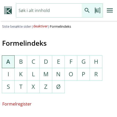
deaktiver
Siste besøkte sider (
)
Formelindeks
Formelindeks
A
B
C
D
E
F
G
H
I
K
L
M
N
O
P
R
S
T
X
Z
Ø
Formelregister