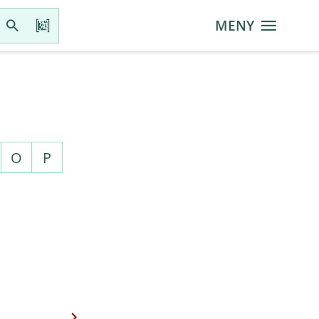
MENY
O
P