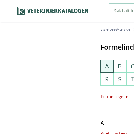
VETERINÆRKATALOGEN
Siste besøkte sider 
Formelin
A
B
R
S
Formelregister
A
Acetylcystein