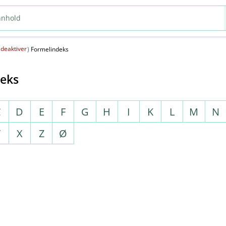
deaktiver
(
)
Formelindeks
deks
C
D
E
F
G
H
I
K
L
M
N
T
X
Z
Ø