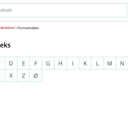
deaktiver
(
)
Formelindeks
deks
C
D
E
F
G
H
I
K
L
M
N
T
X
Z
Ø