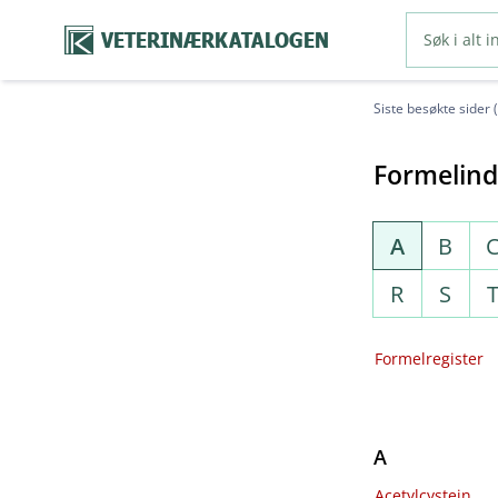
VETERINÆRKATALOGEN
Siste besøkte sider 
Formelin
A
B
R
S
Formelregister
A
Acetylcystein