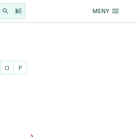
MENY
O
P