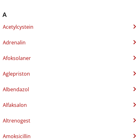
A
Acetylcystein
Adrenalin
Afoksolaner
Aglepriston
Albendazol
Alfaksalon
Altrenogest
Amoksicillin