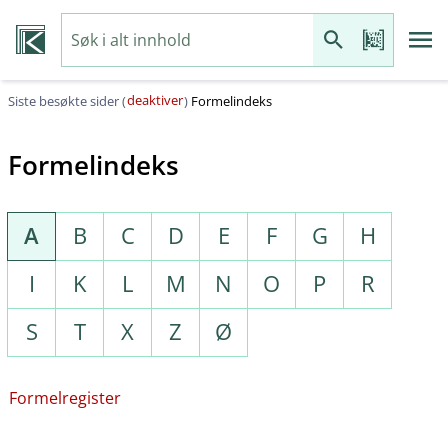
deaktiver
Siste besøkte sider (
)
Formelindeks
Formelindeks
A
B
C
D
E
F
G
H
I
K
L
M
N
O
P
R
S
T
X
Z
Ø
Formelregister