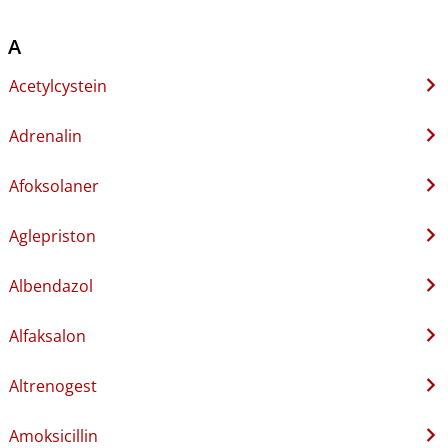
A
Acetylcystein
Adrenalin
Afoksolaner
Aglepriston
Albendazol
Alfaksalon
Altrenogest
Amoksicillin