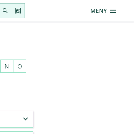
MENY
N
O