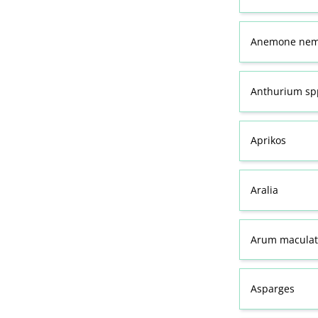
Anemone nemo
Anthurium spp
Aprikos
Aralia
Arum maculat
Asparges