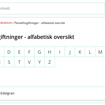
deaktiver
(
)
Planteforgiftninger - alfabetisk oversikt
iftninger - alfabetisk oversikt
C
D
E
F
G
H
I
J
K
L
M
R
S
T
V
Y
Z
e Edelgran