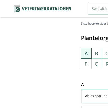
VETERINÆRKATALOGEN
Siste besøkte sider 
Planteforg
A
B
P
Q
A
Abies spp., s