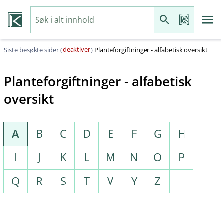
deaktiver
Siste besøkte sider (
)
Planteforgiftninger - alfabetisk oversikt
Planteforgiftninger - alfabetisk
oversikt
A
B
C
D
E
F
G
H
I
J
K
L
M
N
O
P
Q
R
S
T
V
Y
Z