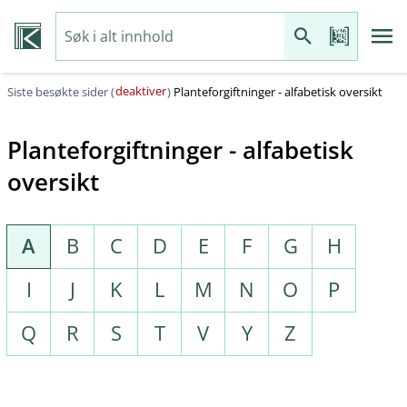
deaktiver
Siste besøkte sider (
)
Planteforgiftninger - alfabetisk oversikt
Planteforgiftninger - alfabetisk
oversikt
A
B
C
D
E
F
G
H
I
J
K
L
M
N
O
P
Q
R
S
T
V
Y
Z