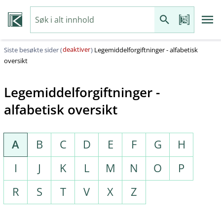
deaktiver
Siste besøkte sider (
)
Legemiddelforgiftninger - alfabetisk
oversikt
Legemiddelforgiftninger -
alfabetisk oversikt
A
B
C
D
E
F
G
H
I
J
K
L
M
N
O
P
R
S
T
V
X
Z