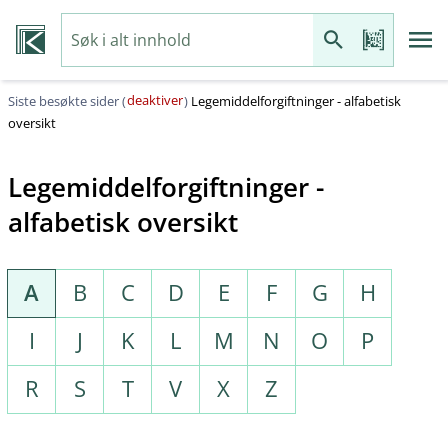
deaktiver
Siste besøkte sider (
)
Legemiddelforgiftninger - alfabetisk
oversikt
Legemiddelforgiftninger -
alfabetisk oversikt
A
B
C
D
E
F
G
H
I
J
K
L
M
N
O
P
R
S
T
V
X
Z