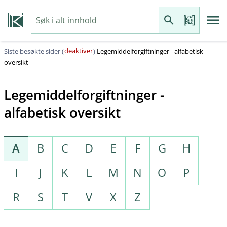
deaktiver
Siste besøkte sider (
)
Legemiddelforgiftninger - alfabetisk
oversikt
Legemiddelforgiftninger -
alfabetisk oversikt
A
B
C
D
E
F
G
H
I
J
K
L
M
N
O
P
R
S
T
V
X
Z