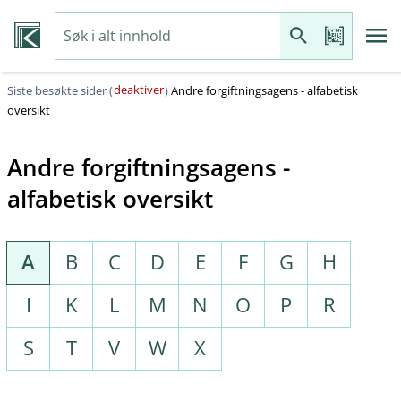
deaktiver
Siste besøkte sider (
)
Andre forgiftningsagens - alfabetisk
oversikt
Andre forgiftningsagens -
alfabetisk oversikt
A
B
C
D
E
F
G
H
I
K
L
M
N
O
P
R
S
T
V
W
X