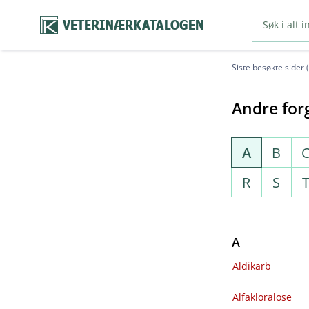
VETERINÆRKATALOGEN
Siste besøkte sider 
Andre forg
A
B
R
S
A
Aldikarb
Alfakloralose