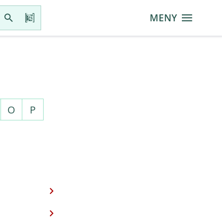
MENY
O
P