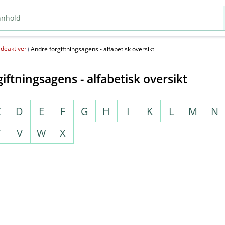
deaktiver
(
)
Andre forgiftningsagens - alfabetisk oversikt
iftningsagens - alfabetisk oversikt
C
D
E
F
G
H
I
K
L
M
N
T
V
W
X