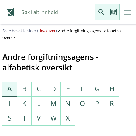
deaktiver
Siste besøkte sider (
)
Andre forgiftningsagens - alfabetisk
oversikt
Andre forgiftningsagens -
alfabetisk oversikt
A
B
C
D
E
F
G
H
I
K
L
M
N
O
P
R
S
T
V
W
X