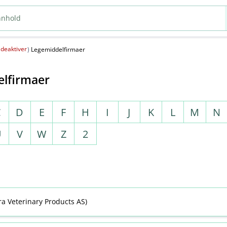
deaktiver
(
)
Legemiddelfirmaer
lfirmaer
C
D
E
F
H
I
J
K
L
M
N
U
V
W
Z
2
ra Veterinary Products AS)