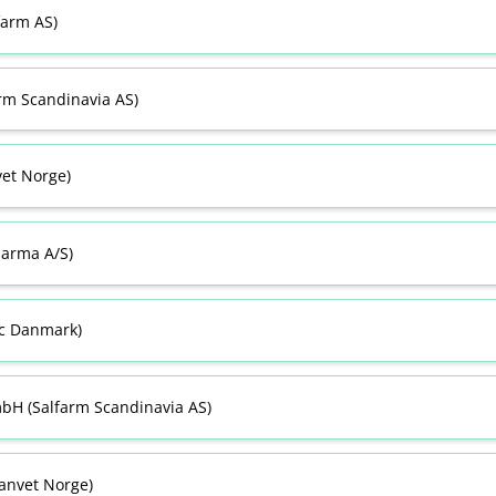
farm AS)
arm Scandinavia AS)
vet Norge)
arma A​/​S)
ac Danmark)
bH (Salfarm Scandinavia AS)
anvet Norge)