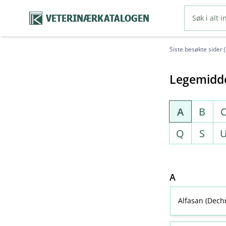
VETERINÆRKATALOGEN
Siste besøkte sider 
Legemidde
A
B
Q
S
A
Alfasan (Dech