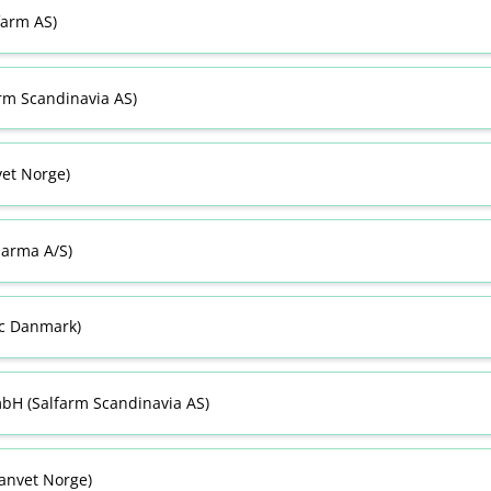
farm AS)
arm Scandinavia AS)
vet Norge)
arma A​/​S)
ac Danmark)
bH (Salfarm Scandinavia AS)
anvet Norge)