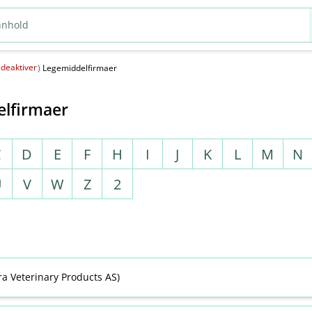
deaktiver
(
)
Legemiddelfirmaer
lfirmaer
C
D
E
F
H
I
J
K
L
M
N
U
V
W
Z
2
ra Veterinary Products AS)