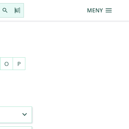
MENY
O
P