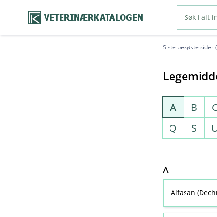
VETERINÆRKATALOGEN
Siste besøkte sider 
Legemidde
A
B
Q
S
A
Alfasan (Dech