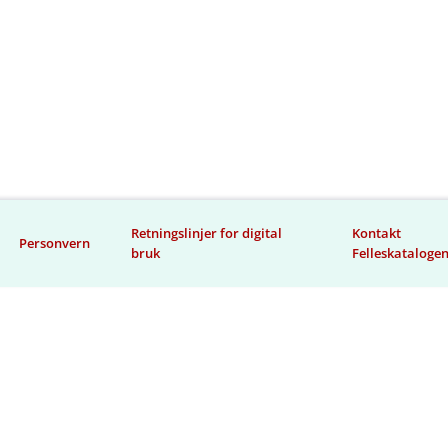
Retningslinjer for digital
Kontakt
Personvern
bruk
Felleskataloge