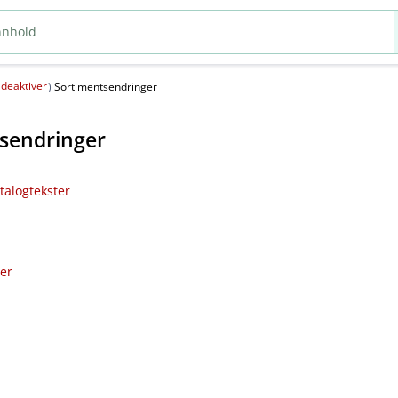
deaktiver
(
)
Sortimentsendringer
sendringer
talogtekster
ler