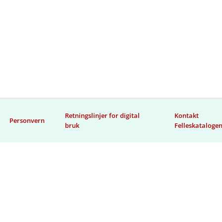
Retningslinjer for digital
Kontakt
Personvern
bruk
Felleskataloge