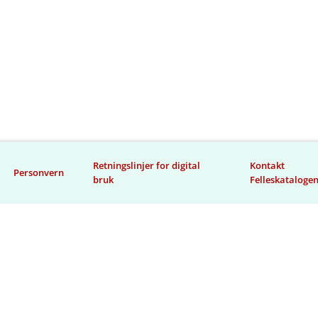
Retningslinjer for digital
Kontakt
Personvern
bruk
Felleskataloge