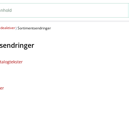
deaktiver
(
)
Sortimentsendringer
sendringer
talogtekster
ler