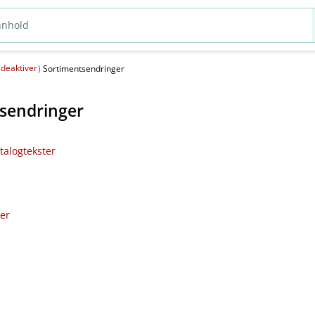
deaktiver
(
)
Sortimentsendringer
sendringer
talogtekster
ler