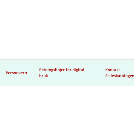
Retningslinjer for digital
Kontakt
Personvern
bruk
Felleskataloge