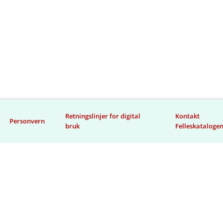
Retningslinjer for digital
Kontakt
Personvern
bruk
Felleskataloge