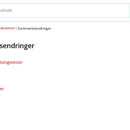
deaktiver
(
)
Sortimentsendringer
sendringer
talogtekster
ler