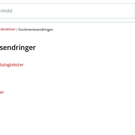
deaktiver
(
)
Sortimentsendringer
sendringer
talogtekster
ler