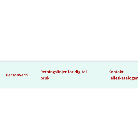
Retningslinjer for digital
Kontakt
Personvern
bruk
Felleskataloge