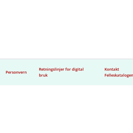
Retningslinjer for digital
Kontakt
Personvern
bruk
Felleskataloge