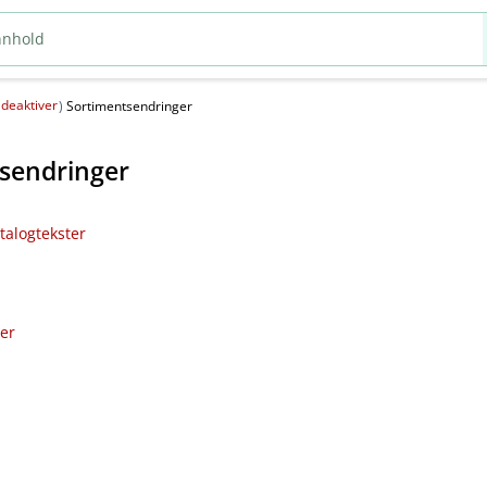
deaktiver
(
)
Sortimentsendringer
sendringer
talogtekster
ler