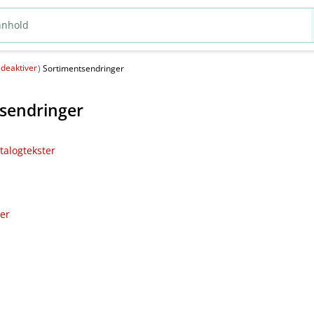
deaktiver
(
)
Sortimentsendringer
sendringer
talogtekster
ler