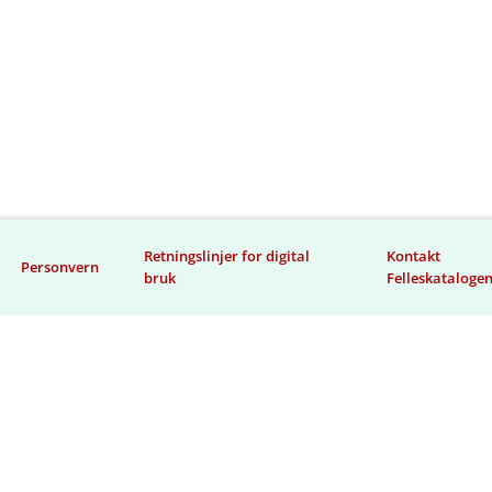
Retningslinjer for digital
Kontakt
Personvern
bruk
Felleskataloge