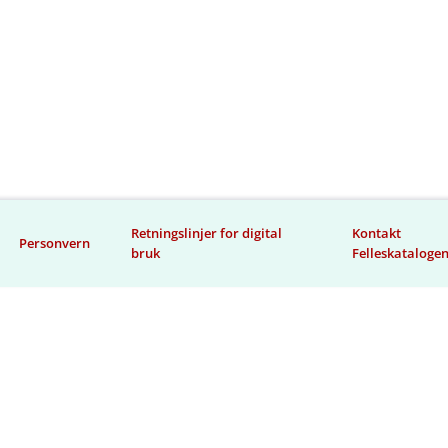
Retningslinjer for digital
Kontakt
Personvern
bruk
Felleskataloge