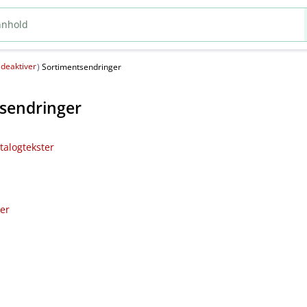
deaktiver
(
)
Sortimentsendringer
sendringer
talogtekster
ler