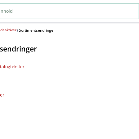
deaktiver
(
)
Sortimentsendringer
sendringer
talogtekster
ler