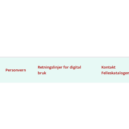
Retningslinjer for digital
Kontakt
Personvern
bruk
Felleskataloge