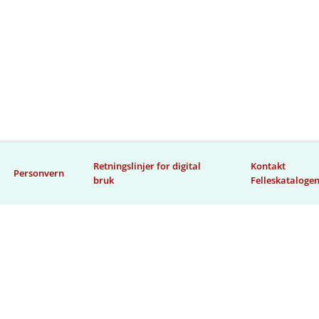
Retningslinjer for digital
Kontakt
Personvern
bruk
Felleskataloge