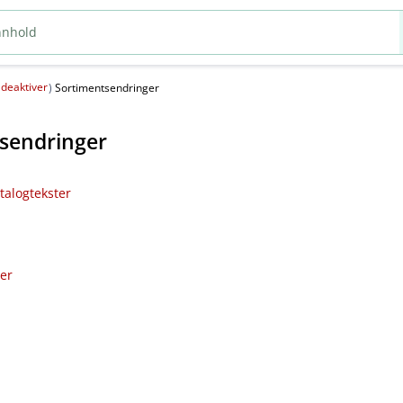
deaktiver
(
)
Sortimentsendringer
sendringer
talogtekster
ler