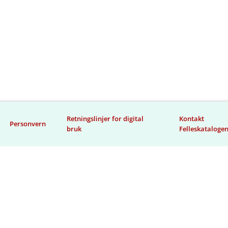
Retningslinjer for digital
Kontakt
Personvern
bruk
Felleskataloge