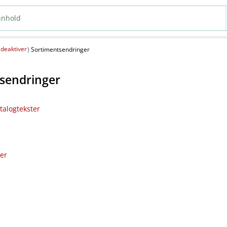
deaktiver
(
)
Sortimentsendringer
sendringer
talogtekster
ler