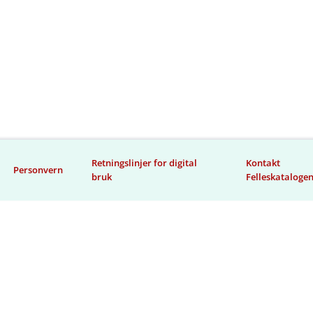
Retningslinjer for digital
Kontakt
Personvern
bruk
Felleskataloge