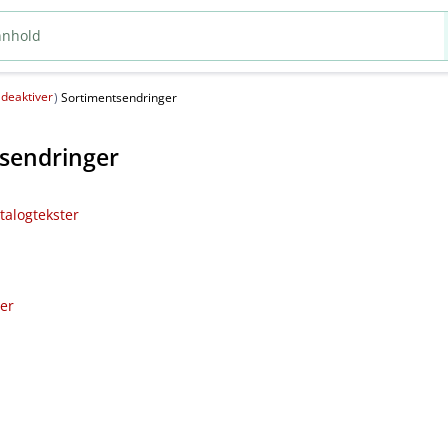
deaktiver
(
)
Sortimentsendringer
sendringer
talogtekster
ler