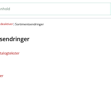
deaktiver
(
)
Sortimentsendringer
sendringer
talogtekster
ler