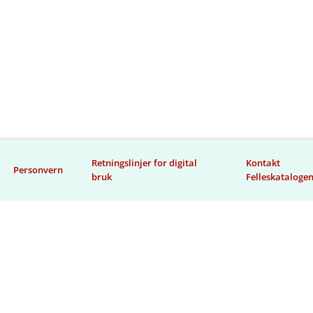
Retningslinjer for digital
Kontakt
Personvern
bruk
Felleskataloge