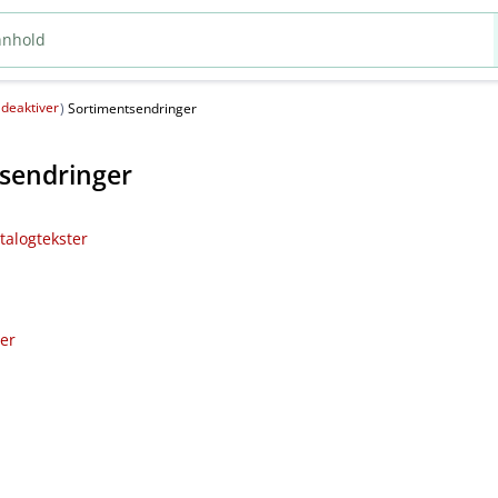
deaktiver
(
)
Sortimentsendringer
sendringer
talogtekster
ler