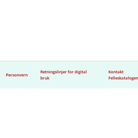
Retningslinjer for digital
Kontakt
Personvern
bruk
Felleskataloge