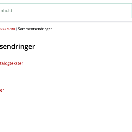
deaktiver
(
)
Sortimentsendringer
sendringer
talogtekster
ler