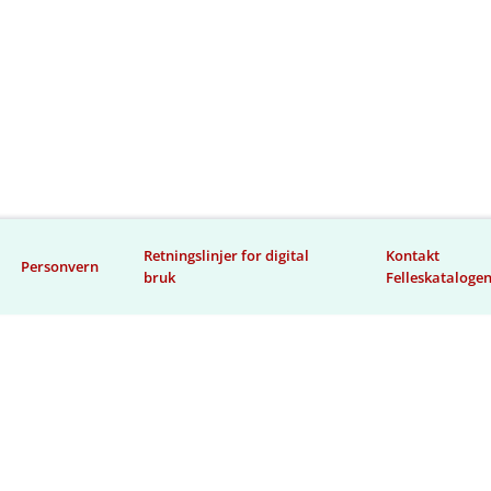
Retningslinjer for digital
Kontakt
Personvern
bruk
Felleskataloge