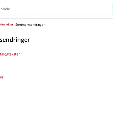
deaktiver
(
)
Sortimentsendringer
sendringer
talogtekster
ler