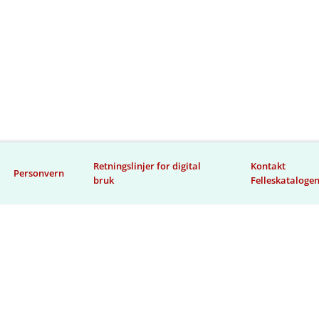
Retningslinjer for digital
Kontakt
Personvern
bruk
Felleskataloge