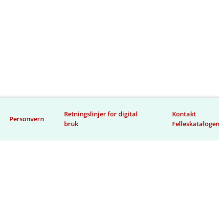
Retningslinjer for digital
Kontakt
Personvern
bruk
Felleskataloge