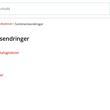
deaktiver
(
)
Sortimentsendringer
sendringer
talogtekster
ler