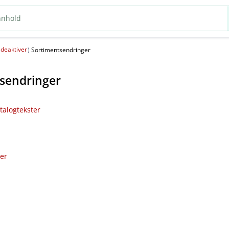
deaktiver
(
)
Sortimentsendringer
sendringer
talogtekster
ler