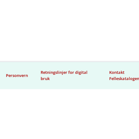
Retningslinjer for digital
Kontakt
Personvern
bruk
Felleskataloge