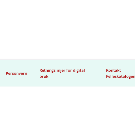
Retningslinjer for digital
Kontakt
Personvern
bruk
Felleskataloge