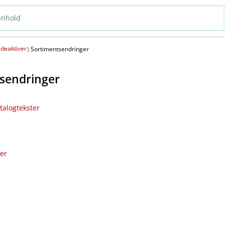
deaktiver
(
)
Sortimentsendringer
sendringer
talogtekster
ler