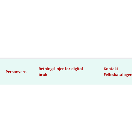
Retningslinjer for digital
Kontakt
Personvern
bruk
Felleskataloge