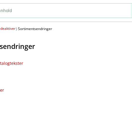
deaktiver
(
)
Sortimentsendringer
sendringer
talogtekster
ler