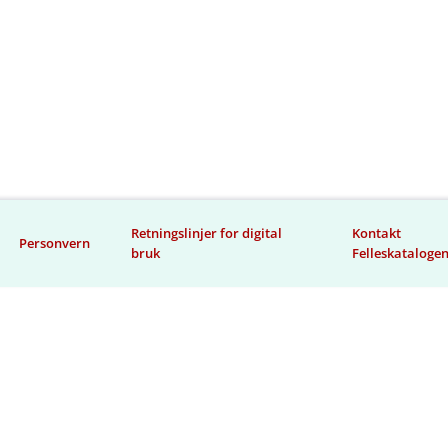
Retningslinjer for digital
Kontakt
Personvern
bruk
Felleskataloge