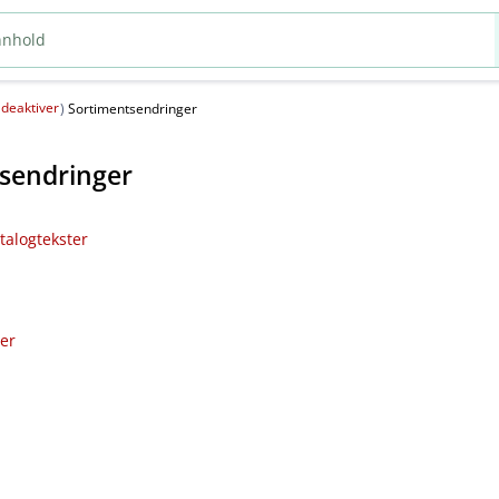
deaktiver
(
)
Sortimentsendringer
sendringer
talogtekster
ler