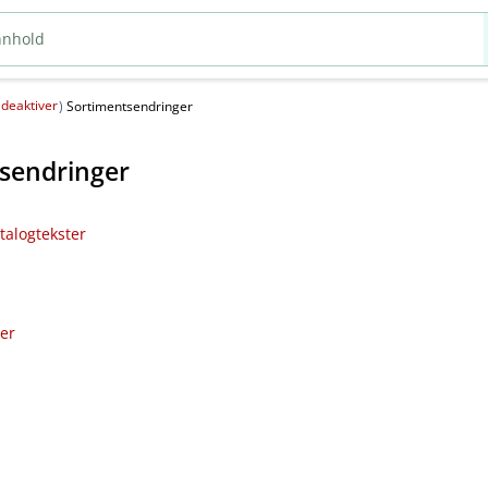
deaktiver
(
)
Sortimentsendringer
sendringer
talogtekster
ler