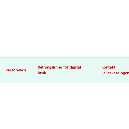
Retningslinjer for digital
Kontakt
Personvern
bruk
Felleskataloge