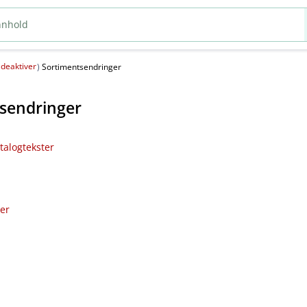
deaktiver
(
)
Sortimentsendringer
sendringer
talogtekster
ler