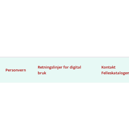
Retningslinjer for digital
Kontakt
Personvern
bruk
Felleskataloge