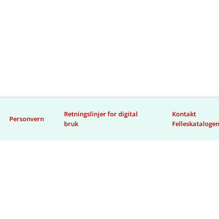
Retningslinjer for digital
Kontakt
Personvern
bruk
Felleskataloge