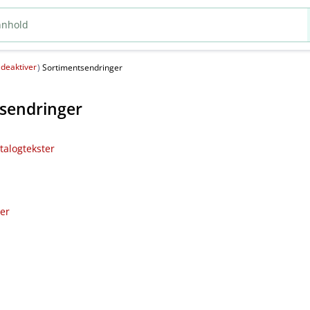
deaktiver
(
)
Sortimentsendringer
sendringer
talogtekster
ler