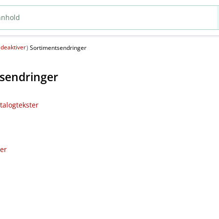
deaktiver
(
)
Sortimentsendringer
sendringer
talogtekster
ler