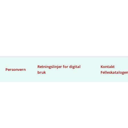
Retningslinjer for digital
Kontakt
Personvern
bruk
Felleskataloge