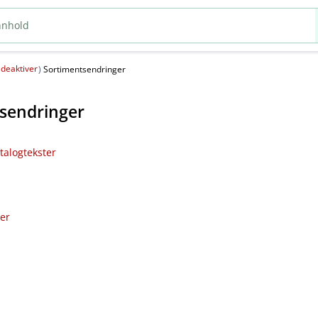
deaktiver
(
)
Sortimentsendringer
sendringer
talogtekster
ler