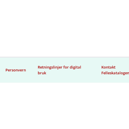
Retningslinjer for digital
Kontakt
Personvern
bruk
Felleskataloge