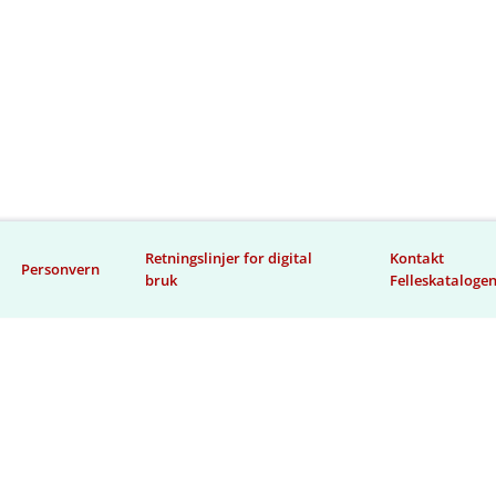
Retningslinjer for digital
Kontakt
Personvern
bruk
Felleskataloge