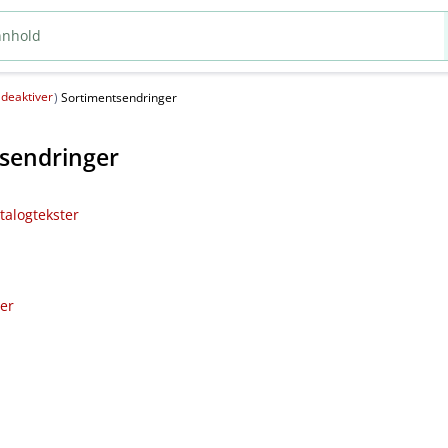
deaktiver
(
)
Sortimentsendringer
sendringer
talogtekster
ler